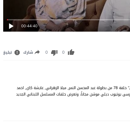
00:44:40
0
0
شارك
تبليغ
مسلسل المرسى الحلقة 78 كاملة مشاهدة وتنزيل مسلسل “المرسى” حلقة 78 من بطولة عبد المحسن النمر, ميلا الزهراني, عايشة كاي, احمد
البريكي، شاهد الحلقة 78 من مسلسل المرسى يوتيوب ديلي موشن مجاناً، وتعرض حلقات المسلسل اللبناني الجديد