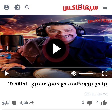
40:06
برنامج بروودكاست مع حسن عسيري الحلقة 19
23 مارس 2025
0
0
شارك
تبليغ