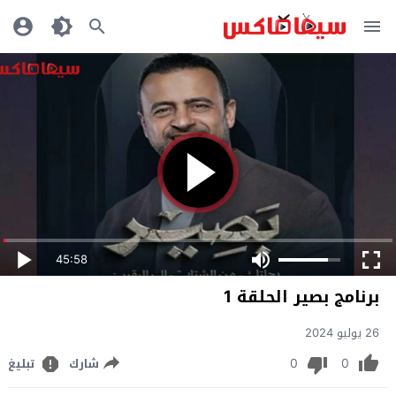
45:58
ﺑﺮﻧﺎﻣﺞ بصير الحلقة 1
26 يوليو 2024
0
0
شارك
تبليغ