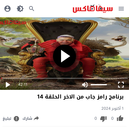
42:11
ﺑﺮﻧﺎﻣﺞ رامز جاب من الاخر الحلقة 14
1 أكتوبر 2024
0
0
شارك
تبليغ