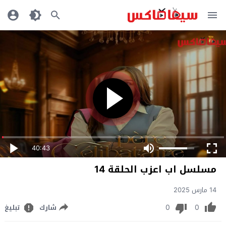
40:43
مسلسل اب اعزب الحلقة 14
14 مارس 2025
0
0
شارك
تبليغ