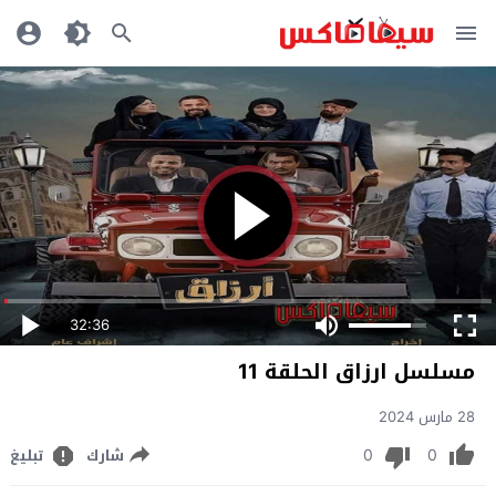
32:36
مسلسل ارزاق الحلقة 11
28 مارس 2024
0
0
شارك
تبليغ