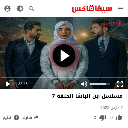
38:15
مسلسل ابن الباشا الحلقة 7
7 مارس 2025
0
0
شارك
تبليغ