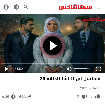
41:59
مسلسل ابن الباشا الحلقة 26
26 مارس 2025
0
0
شارك
تبليغ