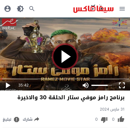
35:42
برنامج رامز موفي ستار الحلقة 30 والاخيرة
31 مارس 2024
0
0
شارك
تبليغ