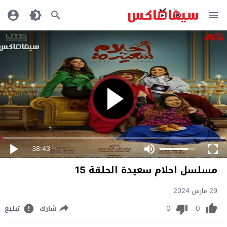
38:43
مسلسل احلام سعيدة الحلقة 15
29 مارس 2024
0
0
شارك
تبليغ